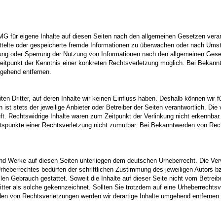
MG für eigene Inhalte auf diesen Seiten nach den allgemeinen Gesetzen veran
mittelte oder gespeicherte fremde Informationen zu überwachen oder nach Umst
rnung oder Sperrung der Nutzung von Informationen nach den allgemeinen Gese
Zeitpunkt der Kenntnis einer konkreten Rechtsverletzung möglich. Bei Bekan
mgehend entfernen.
en Dritter, auf deren Inhalte wir keinen Einfluss haben. Deshalb können wir 
 ist stets der jeweilige Anbieter oder Betreiber der Seiten verantwortlich. Di
t. Rechtswidrige Inhalte waren zum Zeitpunkt der Verlinkung nicht erkennbar.
altspunkte einer Rechtsverletzung nicht zumutbar. Bei Bekanntwerden von Rec
 und Werke auf diesen Seiten unterliegen dem deutschen Urheberrecht. Die Verv
rheberrechtes bedürfen der schriftlichen Zustimmung des jeweiligen Autors b
llen Gebrauch gestattet. Soweit die Inhalte auf dieser Seite nicht vom Betreib
ritter als solche gekennzeichnet. Sollten Sie trotzdem auf eine Urheberrecht
en von Rechtsverletzungen werden wir derartige Inhalte umgehend entfernen.