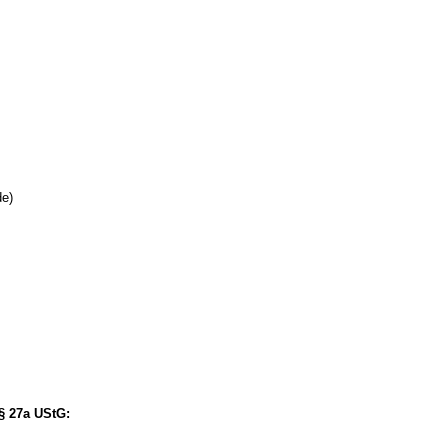
de)
§ 27a UStG: