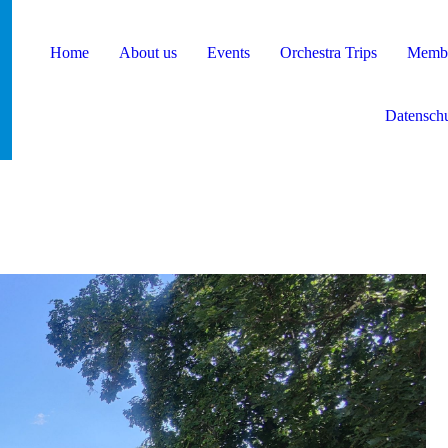
Home
About us
Events
Orchestra Trips
Membe
Datenschu